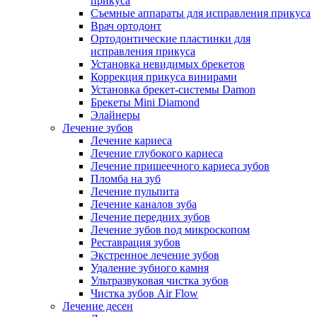
прикуса
Съемные аппараты для исправления прикуса
Врач ортодонт
Ортодонтические пластинки для
исправления прикуса
Установка невидимых брекетов
Коррекция прикуса винирами
Установка брекет-системы Damon
Брекеты Mini Diamond
Элайнеры
Лечение зубов
Лечение кариеса
Лечение глубокого кариеса
Лечение пришеечного кариеса зубов
Пломба на зуб
Лечение пульпита
Лечение каналов зуба
Лечение передних зубов
Лечение зубов под микроскопом
Реставрация зубов
Экстренное лечение зубов
Удаление зубного камня
Ультразвуковая чистка зубов
Чистка зубов Air Flow
Лечение десен