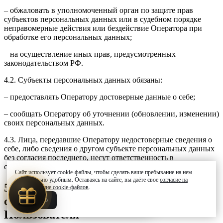
– обжаловать в уполномоченный орган по защите прав
субъектов персональных данных или в судебном порядке
неправомерные действия или бездействие Оператора при
обработке его персональных данных;
– на осуществление иных прав, предусмотренных
законодательством РФ.
4.2. Субъекты персональных данных обязаны:
– предоставлять Оператору достоверные данные о себе;
– сообщать Оператору об уточнении (обновлении, изменении)
своих персональных данных.
4.3. Лица, передавшие Оператору недостоверные сведения о
себе, либо сведения о другом субъекте персональных данных
без согласия последнего, несут ответственность в
соответствии с законодательством РФ.
Сайт использует cookie-файлы, чтобы сделать ваше пребывание на нем
максимально удобным. Оставаясь на сайте, вы даёте свое
согласие на
5. Оператор может обрабатывать
использование cookie-файлов
.
%
Онлайн-запись
следующие персональные данные
Хорошо
Пользователя