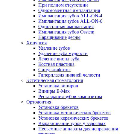
При полном отсутствии
Одномоментная имплантация
Имплантация зубов ALL-ON-4
Имплантация зубов ALL-ON-6
Одноэтапная имплантация
Имплантация зубов Osstem
Наращивание десны
Хирургия
Удаление зубов
Удаление зуба мудрости
Лечение кисты зуба
Костная пластика
Синус-лифтинг
Гиперплазия нижней челюсти
Эстетическая стоматология
Установка виниров
Виниры E-Max
Реставрация зубов композитом
Ортодонтия
Установка брекетов
Установка металлических брекетов
Установка керамических брекетов
Выравнивание зубов у взрослых
Несъемные аппараты для исправления